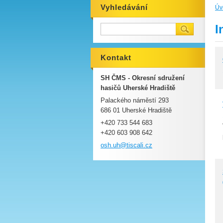
Vyhledávání
Úv
I
Kontakt
SH ČMS - Okresní sdružení
hasičů Uherské Hradiště
Palackého náměstí 293
686 01 Uherské Hradiště
+420 733 544 683
+420 603 908 642
osh.uh@t
iscali.c
z