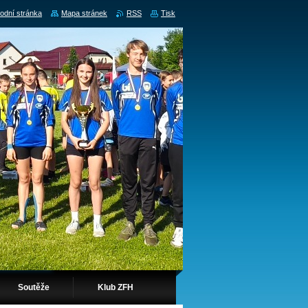
odní stránka
Mapa stránek
RSS
Tisk
Soutěže
Klub ZFH