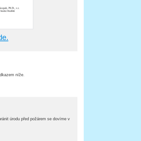
de.
odkazem níže.
hránit úrodu před požárem se dovíme v