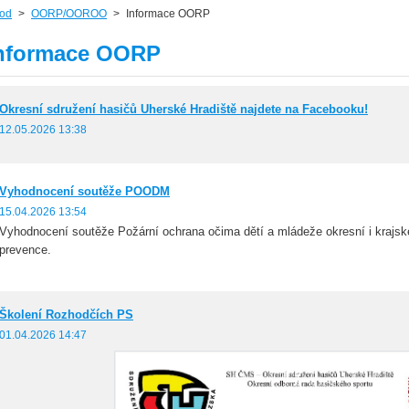
od
>
OORP/OOROO
>
Informace OORP
nformace OORP
Okresní sdružení hasičů Uherské Hradiště najdete na Facebooku!
12.05.2026 13:38
Vyhodnocení soutěže POODM
15.04.2026 13:54
Vyhodnocení soutěže Požární ochrana očima dětí a mládeže okresní i krajs
prevence.
Školení Rozhodčích PS
01.04.2026 14:47