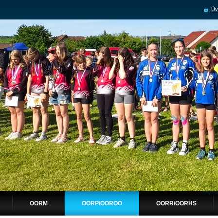
Úv
OORM
OORP/OOROO
OORR/OORHS