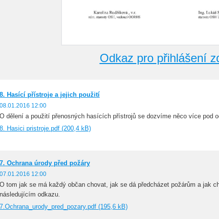
Odkaz pro přihlášení z
8. Hasící přístroje a jejich použití
08.01.2016 12:00
O dělení a použití přenosných hasících přístrojů se dozvíme něco více pod 
8. Hasici pristroje.pdf (200,4 kB)
7. Ochrana úrody před požáry
07.01.2016 12:00
O tom jak se má každý občan chovat, jak se dá předcházet požárům a jak c
následujícím odkazu.
7.Ochrana_urody_pred_pozary.pdf (195,6 kB)