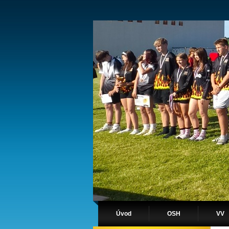
Úvod
OSH
VV