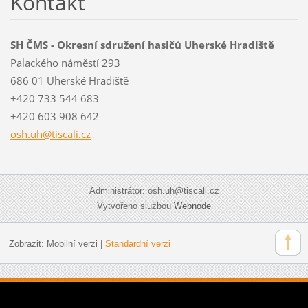
Kontakt
SH ČMS - Okresní sdružení hasičů Uherské Hradiště
Palackého náměstí 293
686 01 Uherské Hradiště
+420 733 544 683
+420 603 908 642
osh.uh@t
iscali.c
z
Administrátor: osh.uh@tiscali.cz
Vytvořeno službou
Webnode
Zobrazit:
Mobilní verzi
|
Standardní verzi