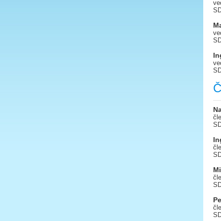
ve
SD
Ma
ve
SD
In
ve
SD
Č
N
čl
SD
In
čl
SD
Mi
čl
SD
Pe
čl
SD