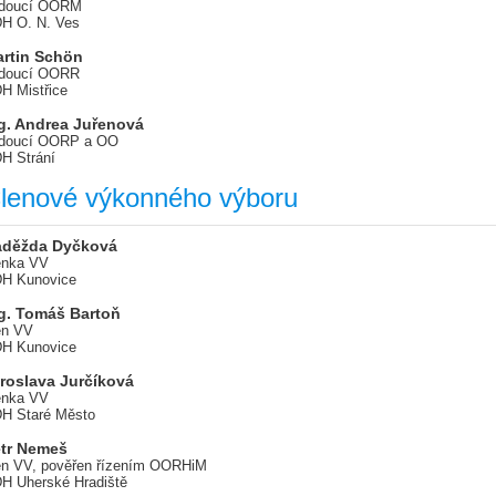
doucí OORM
H O. N. Ves
rtin Schön
doucí OORR
H Mistřice
g. Andrea Juřenová
doucí OORP a OO
H Strání
lenové výkonného výboru
aděžda Dyčková
enka VV
H Kunovice
g. Tomáš Bartoň
en VV
H Kunovice
roslava Jurčíková
enka VV
H Staré Město
tr Nemeš
en VV, pověřen řízením OORHiM
H Uherské Hradiště