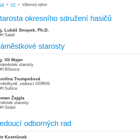
od
>
VV
>
Výkonný výbor
tarosta okresního sdružení hasičů
g. Lukáš Snopek, Ph.D.
H Salaš
áměstkové starosty
g. Vít Majer
 náměstek starosty
H Bílovice
rolína Trumpešová
městkyně, vedoucí OORHS
H Sušice
man Žajgla
městek starosty
H Strání
edoucí odborných rad
tr Kostrůnek