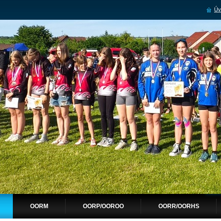
Úv
OORM
OORP/OOROO
OORR/OORHS