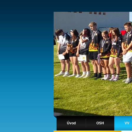
Úvod
OSH
VV