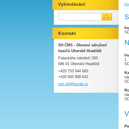
Vyhledávání
Úv
S
In
SD
Kontakt
N
SH ČMS - Okresní sdružení
hasičů Uherské Hradiště
In
Palackého náměstí 293
1.
686 01 Uherské Hradiště
SD
+420 733 544 683
Ka
+420 603 908 642
ná
SD
osh.uh@t
iscali.c
z
Ro
ná
SD
V
Pe