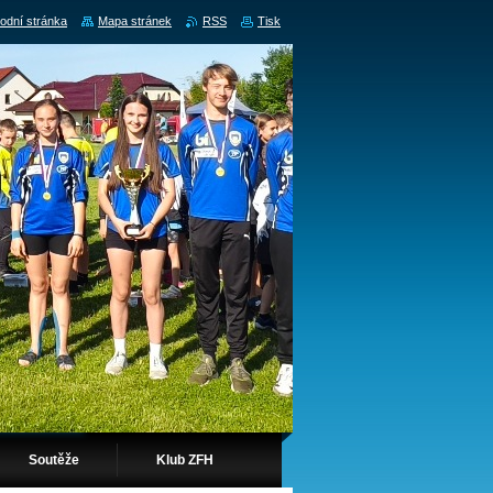
odní stránka
Mapa stránek
RSS
Tisk
Soutěže
Klub ZFH