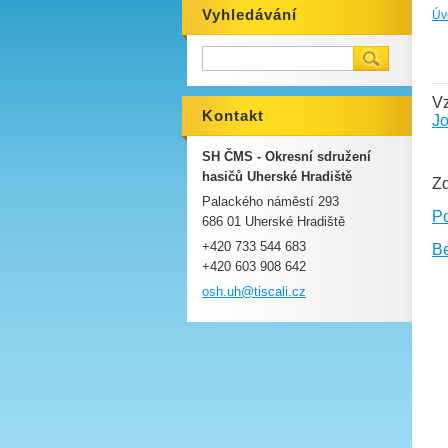
Vyhledávání
Úv
Vz
Kontakt
Jo
SH ČMS - Okresní sdružení
hasičů Uherské Hradiště
Zd
Palackého náměstí 293
Po
686 01 Uherské Hradiště
+420 733 544 683
Be
+420 603 908 642
osh.uh@t
iscali.c
z