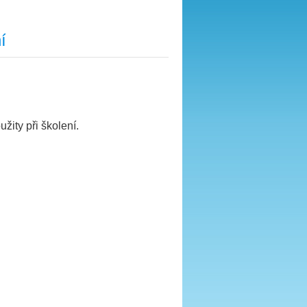
í
žity při školení.