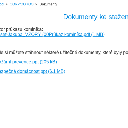
od
>
OORP/OOROO
>
Dokumenty
Dokumenty ke stažen
or průkazu kominíka:
sef-Jakuba_VZORY (00Průkaz kominíka.pdf (1 MB)
e si můžete stáhnout některé užitečné dokumenty, které byly pou
žární prevence.ppt (205 kB)
zpečná domácnost.ppt (6,1 MB)