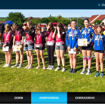
Úv
OORM
OORP/OOROO
OORR/OORHS