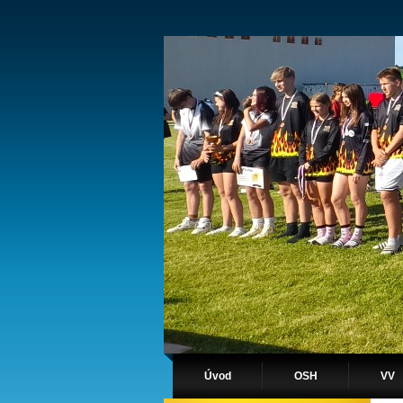
Úvod
OSH
VV