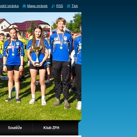
odní stránka
Mapa stránek
RSS
Tisk
Soutěže
Klub ZFH