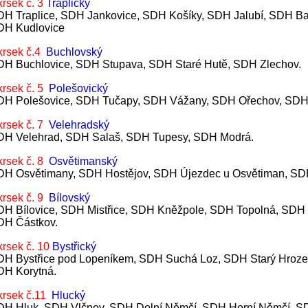
rsek č. 3
Traplický
H Traplice, SDH Jankovice, SDH Košíky, SDH Jalubí, SDH Ba
DH Kudlovice
krsek č.4
Buchlovský
H Buchlovice, SDH Stupava, SDH Staré Hutě, SDH Zlechov.
rsek č. 5
Polešovický
DH Polešovice, SDH Tučapy, SDH Vážany, SDH Ořechov, SDH
rsek č. 7
Velehradský
DH Velehrad, SDH Salaš, SDH Tupesy, SDH Modrá.
rsek č. 8
Osvětimanský
H Osvětimany, SDH Hostějov, SDH Újezdec u Osvětiman, SDH 
rsek č. 9
Bílovský
H Bílovice, SDH Mistřice, SDH Kněžpole, SDH Topolná, SDH
DH Částkov.
rsek č. 10
Bystřický
H Bystřice pod Lopeníkem, SDH Suchá Loz, SDH Starý Hroze
DH Korytná.
krsek č.11
Hlucký
H Hluk, SDH Vlčnov, SDH Dolní Němčí, SDH Horní Němčí, SD