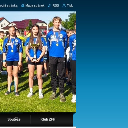
odní stránka
Mapa stránek
RSS
Tisk
Soutěže
Klub ZFH