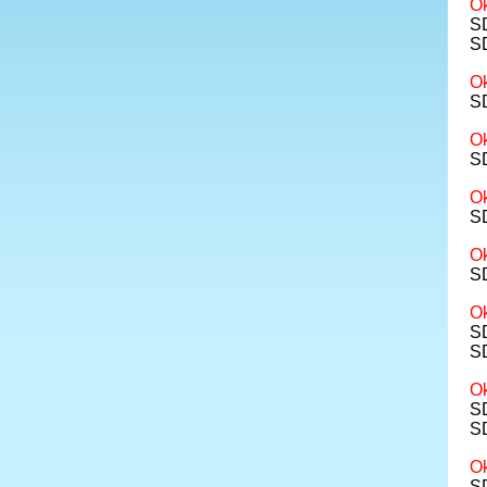
Ok
SD
S
O
SD
Ok
S
Ok
S
Ok
SD
Ok
SD
S
Ok
SD
S
O
SD