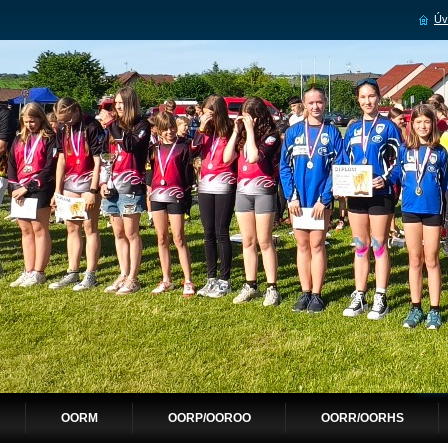
Úv
OORM
OORP/OOROO
OORR/OORHS