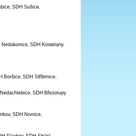
bice, SDH Sušice,
 Nedakonice, SDH Kostelany.
Boršice, SDH Stříbrnice.
 Nedachlebice, SDH Březolupy
nkov, SDH Nivnice,
H Slavkov, SDH Strání,