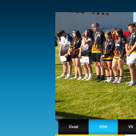
Úvod
OSH
VV