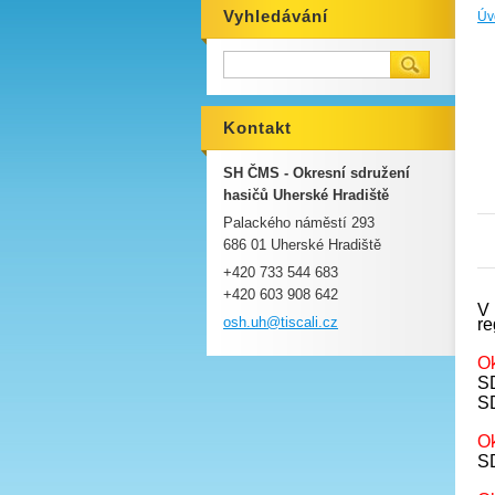
Vyhledávání
Úv
Kontakt
SH ČMS - Okresní sdružení
hasičů Uherské Hradiště
Palackého náměstí 293
O
686 01 Uherské Hradiště
+420 733 544 683
+420 603 908 642
V 
osh.uh@t
iscali.c
z
re
Ok
SD
S
Ok
S