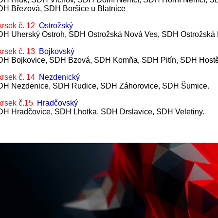
H Březová, SDH Boršice u Blatnice
rsek č. 12
Ostrožský
H Uherský Ostroh, SDH Ostrožská Nová Ves, SDH Ostrožská 
rsek č. 13
Bojkovský
H Bojkovice, SDH Bzová, SDH Komňa, SDH Pitín, SDH Hostět
rsek č. 14
Nezdenický
DH Nezdenice, SDH Rudice, SDH Záhorovice, SDH Šumice.
krsek č.15
Hradčovský
H Hradčovice, SDH Lhotka, SDH Drslavice, SDH Veletiny.