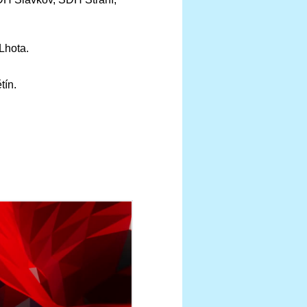
Lhota.
ín.