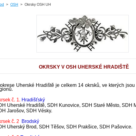
od
>
OSH
>
Okrsky OSH UH
KRSKY V OSH UHERSKÉ HRADIŠTĚ
okrese Uherské Hradiště je celkem 14 okrsků, ve kterých jsou
gionů.
rsek č. 1.
Hradišťský
H Uherské Hradiště, SDH Kunovice, SDH Staré Město, SDH M
DH Jarošov, SDH Vésky.
rsek č. 2
Brodský
DH Uherský Brod, SDH Těšov, SDH Prakšice, SDH Pašovice.