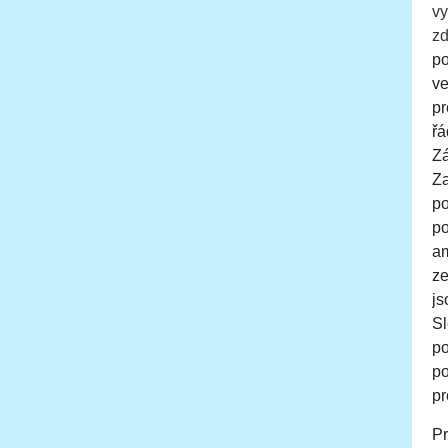
vy
zd
po
ve
pr
řá
Z
Za
po
po
am
ze
js
S
po
p
pr
P