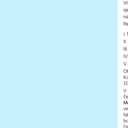
Vl
sj
na
by
I.
II
II
IV
V.
Of
Ka
10
V
č
M
v
f
b
če