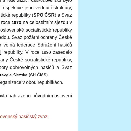
u s
bylo
federalizací Československa
espektive jeho vedoucí struktury,
ické republiky (
SPO ČSR
) a Svaz
V
roce
na celostátním sjezdu v
1973
slovenské socialistické republiky
edsedou. Svaz požární ochrany České
ko volná federace Sdružení hasičů
j republiky. V roce
zasedalo
1990
ny České socialistické republiky,
bory dobrovolných hasičů a Svaz
(
).
ravy a Slezska
SH ČMS
organizace v obou republikách.
 bylo nahrazeno původním oslovení
lovenský hasičský zväz