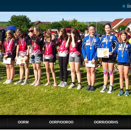
Úv
OORM
OORP/OOROO
OORR/OORHS