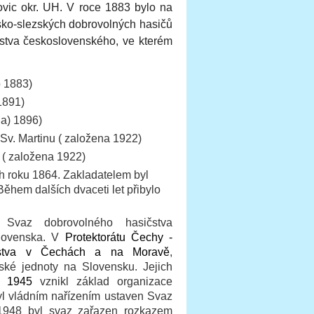
ovic okr. UH. V roce 1883 bylo na
sko-slezských dobrovolných hasičů
stva československého, ve kterém
o 1883)
1891)
na) 1896)
Sv. Martinu ( založena 1922)
 ( založena 1922)
ch roku 1864. Zakladatelem byl
Během dalších dvaceti let přibylo
l Svaz dobrovolného hasičstva
slovenska.
V
Protektorátu Čechy -
čstva v Čechách a na Moravě
,
ské jednoty na Slovensku. Jejich
ce
1945
vznikl základ organizace
l vládním nařízením ustaven Svaz
1948 byl svaz zařazen rozkazem