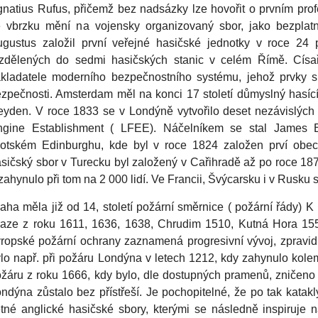
natius Rufus, přičemž bez nadsázky lze hovořit o prvním prof
e vbrzku mění na vojensky organizovaný sbor, jako bezpla
gustus založil první veřejné hasičské jednotky v roce 24 p
ozdělených do sedmi hasičských stanic v celém Římě. Cís
kladatele moderního bezpečnostního systému, jehož prvky 
zpečnosti. Amsterdam měl na konci 17 století důmyslný hasící 
yden. V roce 1833 se v Londýně vytvořilo deset nezávislých
ngine Establishment ( LFEE). Náčelníkem se stal James Br
otském Edinburghu, kde byl v roce 1824 založen prví obecn
sičský sbor v Turecku byl založený v Cařihradě až po roce 18
zahynulo při tom na 2 000 lidí. Ve Francii, Švýcarsku i v Rusku s
aha měla již od 14, století požární směrnice ( požární řády) K
aze z roku 1611, 1636, 1638, Chrudim 1510, Kutná Hora 155
ropské požární ochrany zaznamená progresivní vývoj, zpravid
lo např. při požáru Londýna v letech 1212, kdy zahynulo kole
žáru z roku 1666, kdy bylo, dle dostupných pramenů, zničeno 1
ndýna zůstalo bez přístřeší. Je pochopitelné, že po tak katakl
tné anglické hasičské sbory, kterými se následně inspiruje