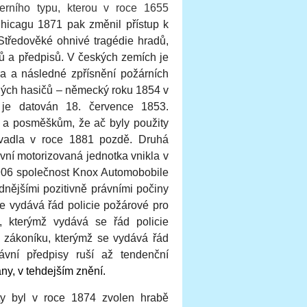
derního typu, kterou v roce 1655
hicagu 1871 pak změnil přístup k
Středověké ohnivé tragédie hradů,
ů a předpisů. V českých zemích je
ra a následné zpřísnění požárních
olných hasičů – německý roku 1854 v
 je datován 18. července 1853.
ce a posměškům, že ač byly použity
divadla v roce 1881 pozdě. Druhá
rvní motorizovaná jednotka vnikla v
1906 společnost Knox Automobobile
dnějšími pozitivně právními počiny
e vydává řád policie požárové pro
 kterýmž vydává se řád policie
zákoníku, kterýmž se vydává řád
ávní předpisy ruší až tendenční
any, v tehdejším znění.
ty byl v roce 1874 zvolen hrabě