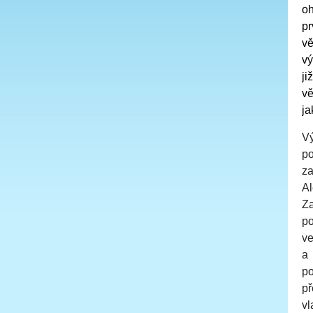
oh
pr
vě
vý
ji
vě
ja
V
po
z
Al
Za
po
ve
a 
po
př
vl