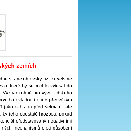
kých zemích
dné straně obrovský užitek většině
slo, které by se mohlo vytesat do
“. Význam ohně pro vývoj lidského
d prvního ovládnutí ohně předvěkým
čí jako ochrana před šelmami, ale
díky jeho podstatě hrozbou, pokud
otenciál představovaný negativními
ranných mechanismů proti působení