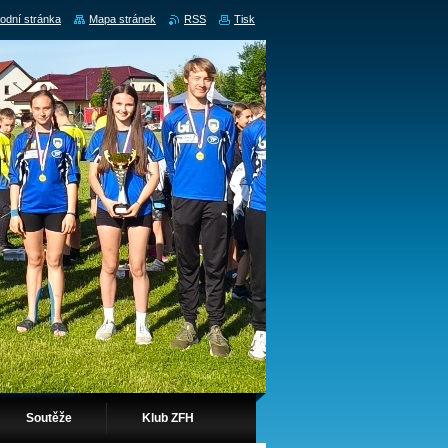
odní stránka
Mapa stránek
RSS
Tisk
Soutěže
Klub ZFH