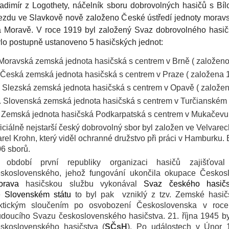
adimír z Logothety, náčelník sboru dobrovolných hasičů s Bíl
ezdu ve Slavkově nově založeno České ústředí jednoty morav
 Moravě. V roce 1919 byl založený Svaz dobrovolného hasič
lo postupně ustanoveno 5 hasičských jednot:
 Moravská zemská jednota hasičská s centrem v Brně ( založen
. Česká zemská jednota hasičská s centrem v Praze ( založena 
I. Slezská zemská jednota hasičská s centrem v Opavě ( založe
. Slovenská zemská jednota hasičská s centrem v Turčianském 
 Zemská jednota hasičská Podkarpatská s centrem v Mukačevu
iciálně nejstarší český dobrovolný sbor byl založen ve Velvare
rel Krohn, který viděl ochranné družstvo při práci v Hamburku. 
6 sborů.
 období první republiky organizaci hasičů zajišťova
eskoslovenského, jehož fungování ukončila okupace Česko
orava
hasičskou službu vykonával
Svaz českého hasi
e
Slovenském státu
to byl pak
vzniklý z tzv. Zemské hasič
aktickým sloučením po osvobození Československa v ro
udoucího Svazu československého hasičstva.
21. října 1945
by
skoslovenského hasičstva (
SČsH
). Po událostech v Únor 