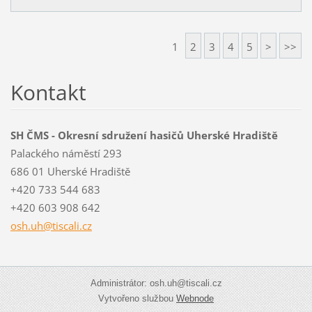
1
2
3
4
5
>
>>
Kontakt
SH ČMS - Okresní sdružení hasičů Uherské Hradiště
Palackého náměstí 293
686 01 Uherské Hradiště
+420 733 544 683
+420 603 908 642
osh.uh@t
iscali.c
z
Administrátor: osh.uh@tiscali.cz
Vytvořeno službou
Webnode