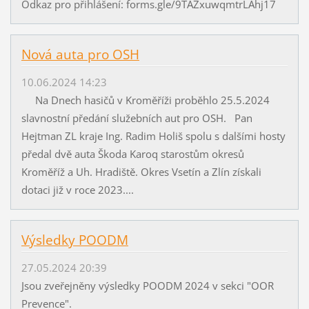
Odkaz pro přihlášení: forms.gle/9TAZxuwqmtrLAhj17
Nová auta pro OSH
10.06.2024 14:23
Na Dnech hasičů v Kroměříži proběhlo 25.5.2024
slavnostní předání služebních aut pro OSH. Pan
Hejtman ZL kraje Ing. Radim Holiš spolu s dalšími hosty
předal dvě auta Škoda Karoq starostům okresů
Kroměříž a Uh. Hradiště. Okres Vsetín a Zlín získali
dotaci již v roce 2023....
Výsledky POODM
27.05.2024 20:39
Jsou zveřejněny výsledky POODM 2024 v sekci "OOR
Prevence".