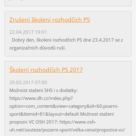
Zrušení školení rozhodčích PS
22.04.2017 19:01
Dobrý den, školení rozhodčích PS dne 23.4.2017 se z
organizačních důvodů ruší.
Školení rozhodčích PS 2017
29.03.2017 07:00
Možnost stažení SHS i s dodatky:
https://www.dh.cz/index.php?
option=com_content&view=category&id=60:poarni-
sport&Itemid=81&layout=default Možnost stažení
propozic VC OSH 2017: https://www.osh-
uh.net/souteze/pozarni-sport/velka-cena/propozice-vc/