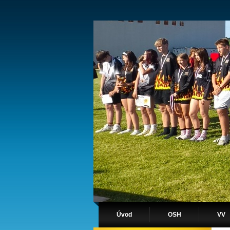
Úvod
OSH
VV