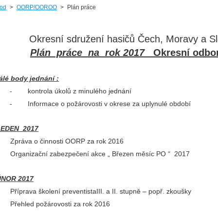
od
>
OORP/OOROO
>
Plán práce
Okresní sdružení hasičů Čech, Moravy a Sl
Plán práce na rok 2017
Okresní odbo
álé body jednání :
 kontrola úkolů z minulého jednání
Informace o požárovosti v okrese za uplynulé období
EDEN 2017
Zpráva o činnosti OORP za rok 2016
Organizační zabezpečení akce „ Březen měsíc PO “ 2017
NOR 2017
Příprava školení preventistaIII. a II. stupně – popř. zkoušky
Přehled požárovosti za rok 2016