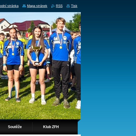
odní stránka
Mapa stránek
RSS
Tisk
Soutěže
Klub ZFH