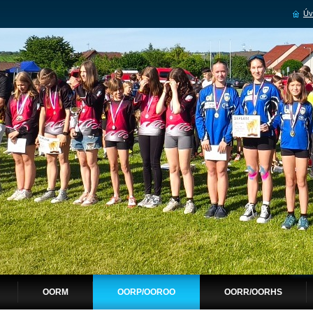
Úv
OORM
OORP/OOROO
OORR/OORHS