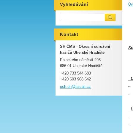
Vyhledávání
Úv
Kontakt
SH ČMS - Okresní sdružení
St
hasičů Uherské Hradiště
-
Palackého náměstí 293
- 
686 01 Uherské Hradiště
+420 733 544 683
L
+420 603 908 642
- 
osh.uh@t
iscali.c
z
- 
Ú
- 
- 