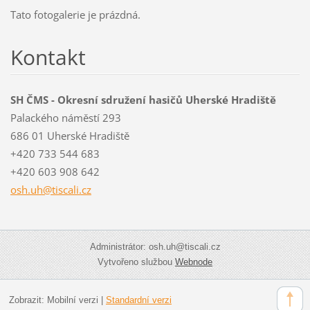
Tato fotogalerie je prázdná.
Kontakt
SH ČMS - Okresní sdružení hasičů Uherské Hradiště
Palackého náměstí 293
686 01 Uherské Hradiště
+420 733 544 683
+420 603 908 642
osh.uh@t
iscali.c
z
Administrátor: osh.uh@tiscali.cz
Vytvořeno službou
Webnode
Zobrazit:
Mobilní verzi
|
Standardní verzi