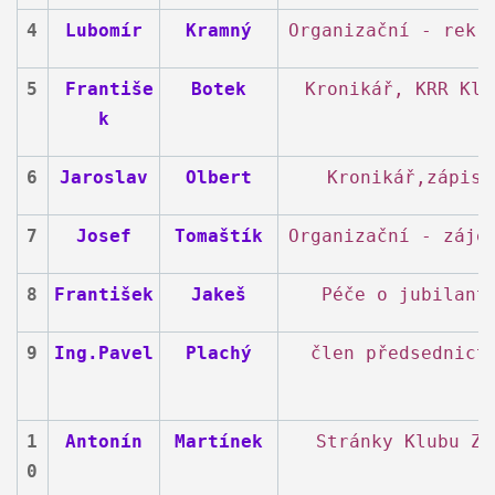
4
Lubomír
Kramný
Organizační - rekr
5
Františe
Botek
Kronikář, KRR Klu
k
6
Jaroslav
Olbert
Kronikář,zápisy
7
Josef
Tomaštík
Organizační - záj
8
František
Jakeš
Péče o jubilant
9
Ing.Pavel
Plachý
člen předsednict
1
Antonín
Martínek
Stránky Klubu ZF
0