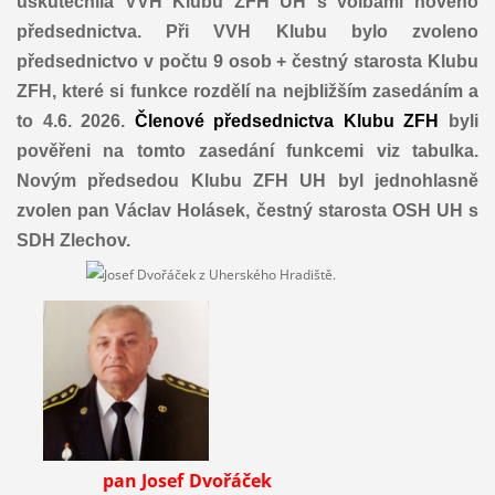
uskutečnila VVH Klubu ZFH UH s volbami nového
předsednictva. Při VVH Klubu bylo zvoleno
předsednictvo v počtu 9 osob + čestný starosta Klubu
ZFH, které si funkce rozdělí na nejbližším zasedáním a
to 4.6. 2026.
Členové předsednictva Klubu ZFH
byli
pověřeni na tomto zasedání funkcemi viz tabulka.
Novým předsedou Klubu ZFH UH byl jednohlasně
zvolen pan Václav Holásek, čestný starosta OSH UH s
SDH Zlechov.
pan Josef Dvořáček