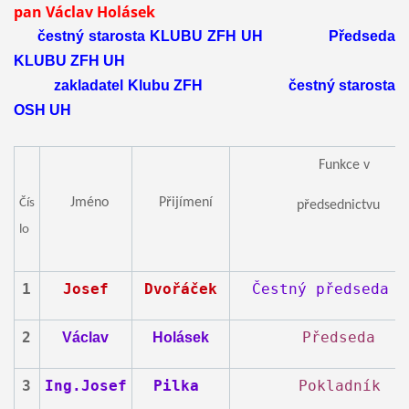
pan Václav Holásek
čestný starosta KLUBU ZFH UH Předseda
KLUBU ZFH UH
zakladatel Klubu ZFH čestný starosta
OSH UH
Funkce v
Jméno
Přijímení
Čís
předsednictvu
lo
1
Josef
Dvořáček
Čestný předseda Z
2
Předseda
Václav
Holásek
3
Ing.Josef
Pilka
Pokladník