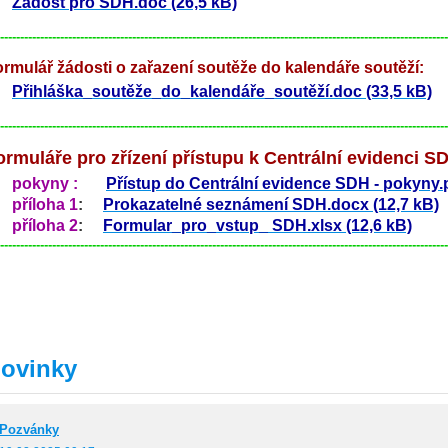
Žádost pro SDH.doc (26,5 kB)
----------------------------------------------------------------------------------------------------------------
rmulář žádosti o zařazení soutěže do kalendáře soutěží:
Přihláška_soutěže_do_kalendáře_soutěží.doc (33,5 kB)
----------------------------------------------------------------------------------------------------------------
ormuláře pro zřízení přístupu k Centrální evidenci S
pokyny :
Přístup do Centrální evidence SDH - pokyny.p
příloha
1
:
Prokazatelné seznámení SDH.docx (12,7 kB)
příloha 2
:
Formular_pro_vstup_ SDH.xlsx (12,6 kB)
----------------------------------------------------------------------------------------------------------------
ovinky
Pozvánky