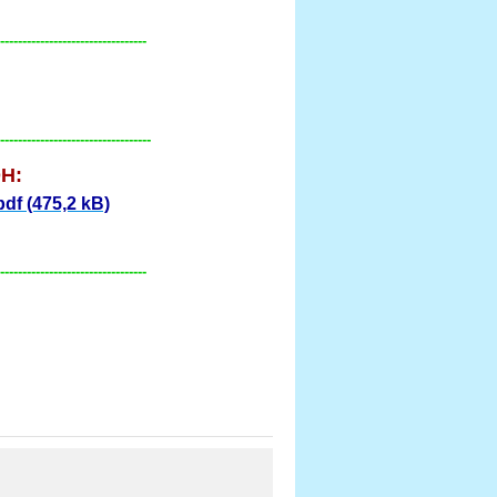
---------------------------------
----------------------------------
DH:
df (475,2 kB)
---------------------------------