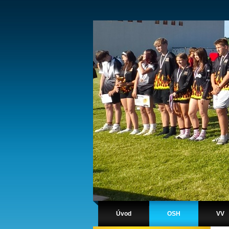
Úvod
OSH
VV