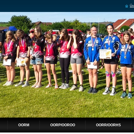
Úv
OORM
OORP/OOROO
OORR/OORHS