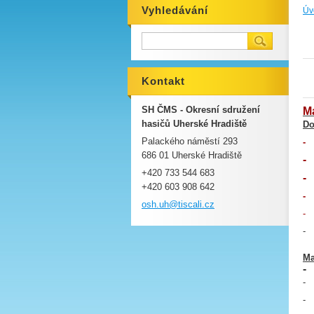
Vyhledávání
Úv
Kontakt
SH ČMS - Okresní sdružení
Ma
hasičů Uherské Hradiště
Do
Palackého náměstí 293
686 01 Uherské Hradiště
+420 733 544 683
+420 603 908 642
osh.uh@t
iscali.c
z
Ma
-
-