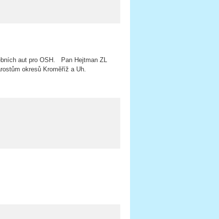
žebních aut pro OSH. Pan Hejtman ZL
tarostům okresů Kroměříž a Uh.