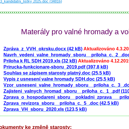
3_kandidatni_listky 2025.doc (34816)
xxxxxxxxxxxxxxxxxxxxxxxxxxxxxxxxxxxxxxxxxxxxxxxxxxxxxxxxxxxxxxxx
Materály pro valné hromady a v
Zpráva_z_VVH_okrsku.docx (42 kB)
Aktualizováno 4.3.2
Navrh_vedeni_valne_hromady_sboru__priloha_c._2_.doc
Priloha k RL SDH 2019.xls (32 kB)
Aktualizováno 4.12.201
Prirucka-funkcionare-sboru_2019.pdf (397,8 kB)
Souhlas se zápisem starosty platný.doc (25,5 kB)
Vypis z usnesení valne hromady SDH.doc (25,5 kB)
Vzor_usneseni_valne_hromady_sboru__priloha_c._3_.doc
Zajisteni_valnych_hromad_sboru__priloha_c._1_.pdf (110
Zprava_o_hospodareni_sboru__pokladni_zprava___priloh
Zprava_revizora_sboru__priloha_c._5_.doc (42,5 kB)
Zprava_VH_sboru_2020.xls (123,5 kB)
-----------------------------------------------------------------------------------------------------------------------------------------------------
okumenty ke změně starosty: