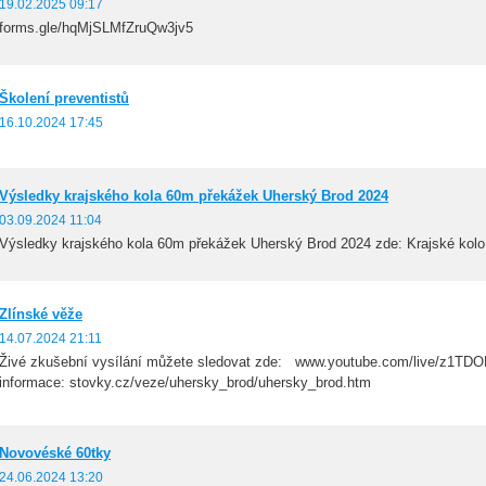
19.02.2025 09:17
forms.gle/hqMjSLMfZruQw3jv5
Školení preventistů
16.10.2024 17:45
Výsledky krajského kola 60m překážek Uherský Brod 2024
03.09.2024 11:04
Výsledky krajského kola 60m překážek Uherský Brod 2024 zde: Krajské kol
Zlínské věže
14.07.2024 21:11
Živé zkušební vysílání můžete sledovat zde: www.youtube.com/live/z1TD
informace: stovky.cz/veze/uhersky_brod/uhersky_brod.htm
Novovéské 60tky
24.06.2024 13:20