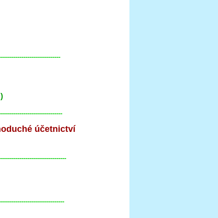
-------------------------------
)
--------------------------------
noduché účetnictví
----------------------------------
---------------------------------