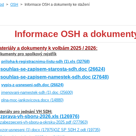
od
>
OSH
>
Informace OSH a dokumenty ke stažení
Informace OSH a dokumenty 
teriály a dokumenty k volbám 2025 / 2026:
kumenty pro spolkový rejstřík
-
priloha-k-registracnimu-listu-sdh (1).xls (32768)
-
souhlas-se-zapisem-starosta-sdh.doc (26624)
-
souhlas-se-zapisem-namestek-sdh.doc (27648)
-
vypis-z-usneseni-sdh.doc (26624)
-
jmenovani-namestek-sdh (1).doc (25600)
-
plna-moc-jankovicova.docx (14880)
teriály pro jednání VH SDH:
-
zprava-vh-sboru-2026.xls (126976)
zabezpeceni-vh-sboru-a-okrsku-2025.pdf (277963)
vzor-usneseni (1).docx (17975)
OZ SP SDH 2.odt (19735)