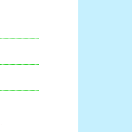
---------------------------------
---------------------------------
---------------------------------
---------------------------------
---------------------------------
: