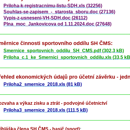
Priloha-k-registracnimu-listu-SDH.xls (32256)
Souhlas-se-zapisem_-_starosta_sboru.doc (27136)
Vypis-z-usneseni-VH-SDH.doc (26112)
Plna_moc_Jankovicova od 1.11.2024.doc (27648)
----------------------------------------------------------------------------------------------------------------
měrnice činnosti sportovního oddílu SH ČMS:
Smernice_sportovnich_oddilu_SH_CMS.pdf (302,3 kB)
Priloha_c.1_ke_Smernici_sportovnich_oddilu.xls (33,5 kB
----------------------------------------------------------------------------------------------------------------
řehled ekonomických údajů pro účetní závěrku - jed
Priloha2_smernice_2018.xls (81 kB)
----------------------------------------------------------------------------------------------------------------
zvaha a výkaz zisku a ztrát - podvojné účetnictví
Priloha3_smernice_2018.xls (111,5 kB)
----------------------------------------------------------------------------------------------------------------
íhláška člena SH ČMS - hasič (sport)
: