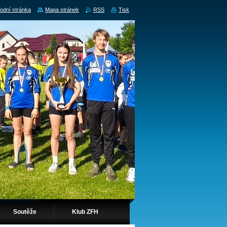
odní stránka
Mapa stránek
RSS
Tisk
Soutěže
Klub ZFH