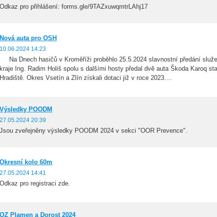
Odkaz pro přihlášení: forms.gle/9TAZxuwqmtrLAhj17
Nová auta pro OSH
10.06.2024 14:23
Na Dnech hasičů v Kroměříži proběhlo 25.5.2024 slavnostní předání slu
kraje Ing. Radim Holiš spolu s dalšími hosty předal dvě auta Škoda Karoq s
Hradiště. Okres Vsetín a Zlín získali dotaci již v roce 2023....
Výsledky POODM
27.05.2024 20:39
Jsou zveřejněny výsledky POODM 2024 v sekci "OOR Prevence".
Okresní kolo 60m
27.05.2024 14:41
Odkaz pro registraci zde.
OZ Plamen a Dorost 2024