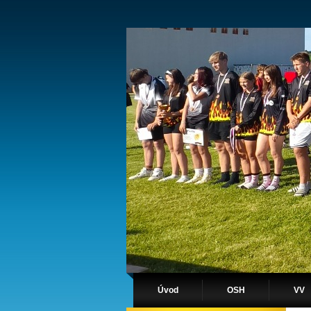
Úvod
OSH
VV