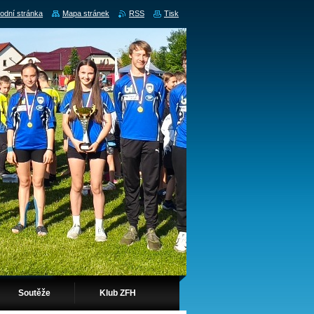
odní stránka
Mapa stránek
RSS
Tisk
Soutěže
Klub ZFH