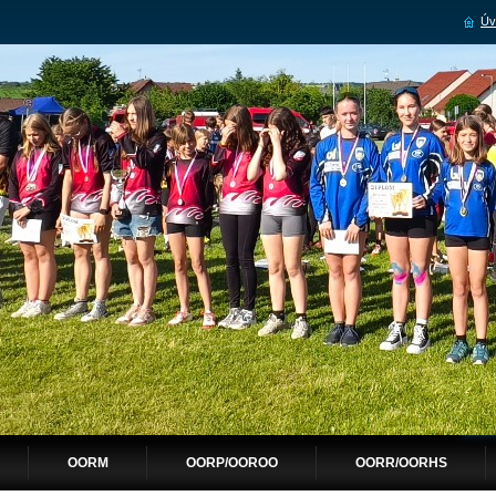
Úv
OORM
OORP/OOROO
OORR/OORHS