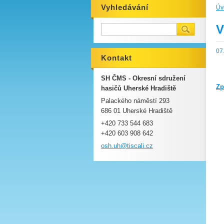
Vyhledávání
Úv
V
07
Kontakt
SH ČMS - Okresní sdružení
Zp
hasičů Uherské Hradiště
Palackého náměstí 293
686 01 Uherské Hradiště
+420 733 544 683
+420 603 908 642
osh.uh@t
iscali.c
z