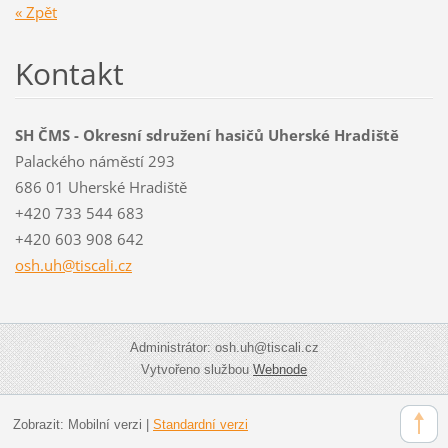
« Zpět
Kontakt
SH ČMS - Okresní sdružení hasičů Uherské Hradiště
Palackého náměstí 293
686 01 Uherské Hradiště
+420 733 544 683
+420 603 908 642
osh.uh@t
iscali.c
z
Administrátor: osh.uh@tiscali.cz
Vytvořeno službou
Webnode
Zobrazit:
Mobilní verzi
|
Standardní verzi