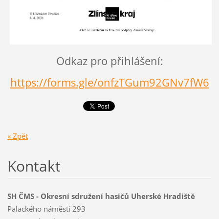
Odkaz pro přihlášení:
https://forms.gle/onfzTGum92GNv7fW6
« Zpět
Kontakt
SH ČMS - Okresní sdružení hasičů Uherské Hradiště
Palackého náměstí 293