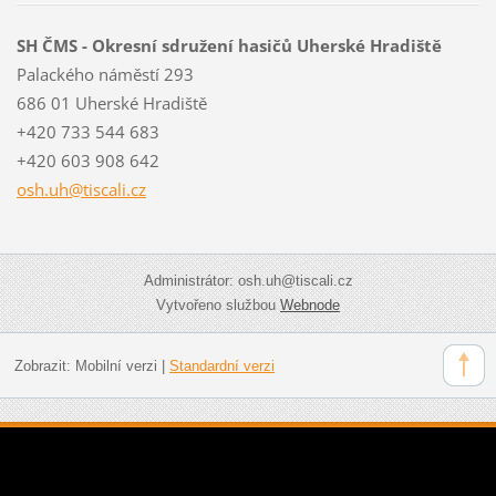
SH ČMS - Okresní sdružení hasičů Uherské Hradiště
Palackého náměstí 293
686 01 Uherské Hradiště
+420 733 544 683
+420 603 908 642
osh.uh@t
iscali.c
z
Administrátor: osh.uh@tiscali.cz
Vytvořeno službou
Webnode
Zobrazit:
Mobilní verzi
|
Standardní verzi