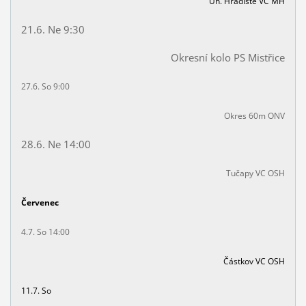
Uh. Hradiště VC MH
21.6. Ne 9:30
Okresní kolo PS Mistřice
27.6. So 9:00
Okres 60m ONV
28.6. Ne 14:00
Tučapy VC OSH
Červenec
4.7. So 14:00
Částkov VC OSH
11.7. So