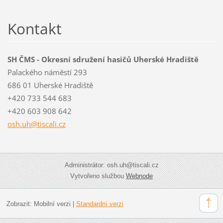
Kontakt
SH ČMS - Okresní sdružení hasičů Uherské Hradiště
Palackého náměstí 293
686 01 Uherské Hradiště
+420 733 544 683
+420 603 908 642
osh.uh@t
iscali.c
z
Administrátor: osh.uh@tiscali.cz
Vytvořeno službou
Webnode
Zobrazit:
Mobilní verzi
|
Standardní verzi