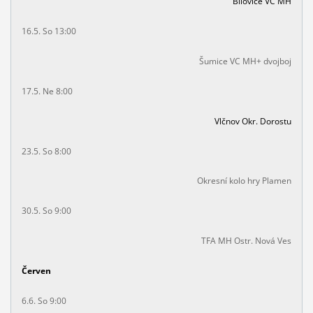
Bílovice VC MH
16.5. So 13:00
Šumice VC MH+ dvojboj
17.5. Ne 8:00
Vlčnov Okr. Dorostu
23.5. So 8:00
Okresní kolo hry Plamen
30.5. So 9:00
TFA MH Ostr. Nová Ves
Červen
6.6. So 9:00