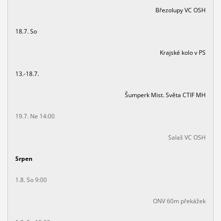
Březolupy VC OSH
18.7. So
Krajské kolo v PS
13.-18.7.
Šumperk Mist. Světa CTIF MH
19.7. Ne 14:00
Salaš VC OSH
Srpen
1.8. So 9:00
ONV 60m překážek