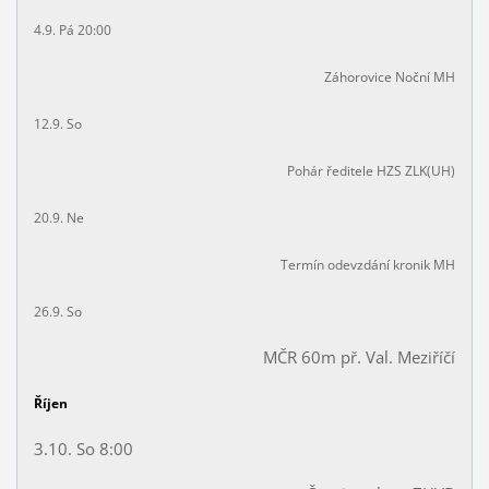
4.9. Pá 20:00
Záhorovice Noční MH
12.9. So
Pohár ředitele HZS ZLK(UH)
20.9. Ne
Termín odevzdání kronik MH
26.9. So
MČR 60m př. Val. Meziříčí
Říjen
3.10. So 8:00