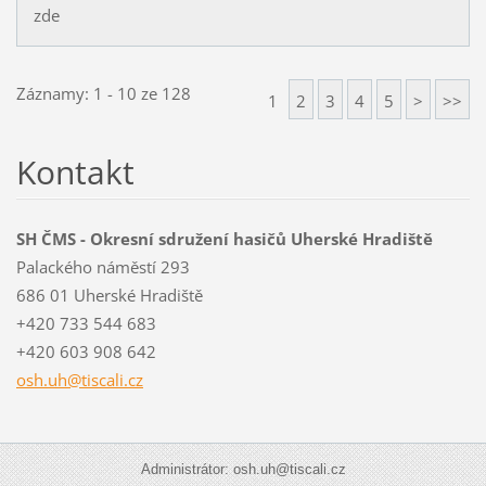
zde
Záznamy: 1 - 10 ze 128
1
2
3
4
5
>
>>
Kontakt
SH ČMS - Okresní sdružení hasičů Uherské Hradiště
Palackého náměstí 293
686 01 Uherské Hradiště
+420 733 544 683
+420 603 908 642
osh.uh@t
iscali.c
z
Administrátor: osh.uh@tiscali.cz